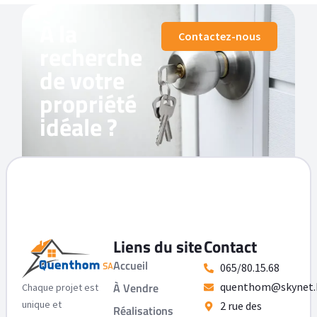
À la
Contactez-nous
recherche
de votre
propriété
idéale ?
Liens du site
Contact
Accueil
065/80.15.68
À Vendre
quenthom@skynet.
Chaque projet est
unique et
2 rue des
Réalisations