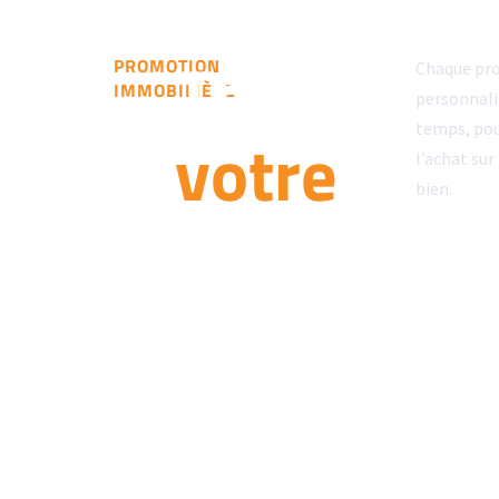
Trouvez
PROMOTION
Chaque pro
IMMOBILIÈRE
personnalis
temps, pour
votre
l’achat sur
bien.
propriété
idéale