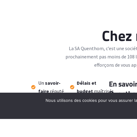
Chez
La SA Quenthom, c’est une sociét
prochainement pas moins de 108 lo
efforçons de vous ap
En savoir
Un
savoir-
Délais et
faire
réputé
budget
maîtrisés
Quentho
Nous utilisons des cookies pour vous assurer la
Des
garanties
L'accompagnement
de
A à Z
L'
écoute
et la
transparence
Le
suivi après
livraison