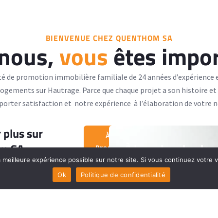
BIENVENUE CHEZ QUENTHOM SA
 nous,
vous
êtes impor
é de promotion immobilière familiale de 24 années d’expérience e
gements sur Hautrage. Parce que chaque projet a son histoire et u
porter satisfaction et notre expérience à l’élaboration de votre n
 plus sur
À
m SA
À la recherche de 
Propos
propriété idéale ?
 meilleure expérience possible sur notre site. Si vous continuez votre 
Ok
Politique de confidentialité
Contactez-nous