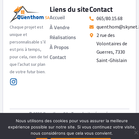
Liens du site
Contact
Accueil
065/80.15.68
À Vendre
quenthom@skynet.
Chaque projet est
unique et
2 rue des
Réalisations
personnalisable s’il
Volontaires de
À Propos
est pris à temps,
Guerres, 7330
Contact
pour cela, rien de tel
Saint-Ghislain
que l’achat sur plan
de votre futur bien.
© 2026 Quenthom SA - Tous droits réservés
Nous utilisons des cookies pour vous assurer la meilleure
Mention Légales
Politique de confidentialité
expérience possible sur notre site. Si vous continuez votre visite,
Powered by Group Graphic
nous considérons que cela vous convient.